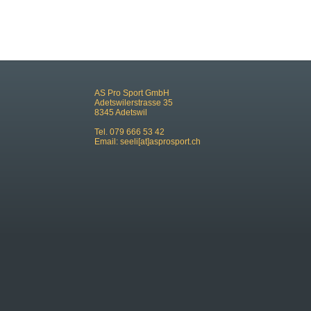
AS Pro Sport GmbH
Adetswilerstrasse 35
8345 Adetswil
Tel. 079 666 53 42
Email:
seeli[at]asprosport.ch