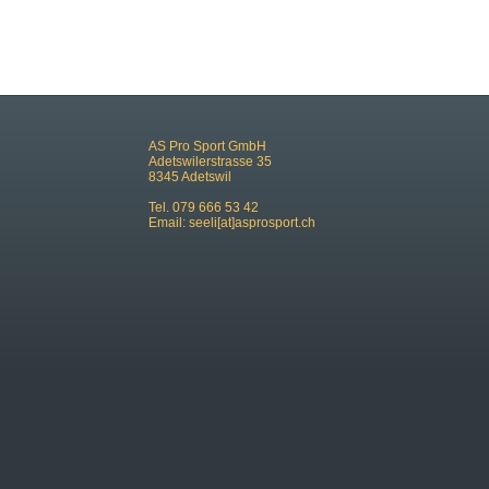
AS Pro Sport GmbH
Adetswilerstrasse 35
8345 Adetswil
Tel. 079 666 53 42
Email:
seeli[at]asprosport.ch