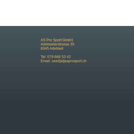
AS Pro Sport GmbH
Adetswilerstrasse 35
8345 Adetswil
Tel. 079 666 53 42
Email:
seeli[at]asprosport.ch