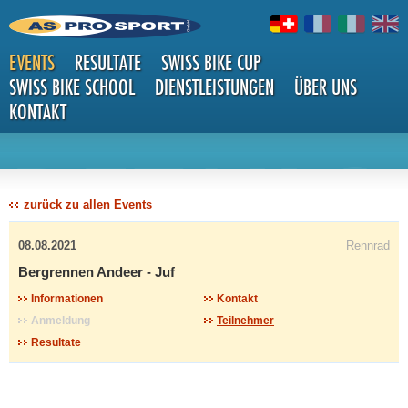
EVENTS
RESULTATE
SWISS BIKE CUP
SWISS BIKE SCHOOL
DIENSTLEISTUNGEN
ÜBER UNS
KONTAKT
DETAILS
zurück zu allen Events
08.08.2021
Rennrad
Bergrennen Andeer - Juf
Informationen
Kontakt
Anmeldung
Teilnehmer
Resultate