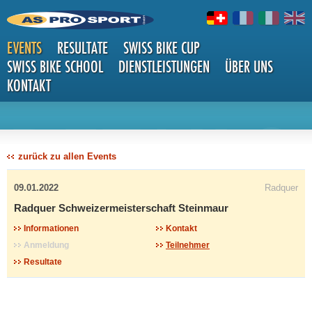
EVENTS
RESULTATE
SWISS BIKE CUP
SWISS BIKE SCHOOL
DIENSTLEISTUNGEN
ÜBER UNS
KONTAKT
DETAILS
zurück zu allen Events
09.01.2022
Radquer
Radquer Schweizermeisterschaft Steinmaur
Informationen
Kontakt
Anmeldung
Teilnehmer
Resultate