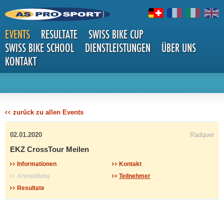
EVENTS
RESULTATE
SWISS BIKE CUP
SWISS BIKE SCHOOL
DIENSTLEISTUNGEN
ÜBER UNS
KONTAKT
DETAILS
zurück zu allen Events
02.01.2020
Radquer
EKZ CrossTour Meilen
Informationen
Kontakt
Anmeldung
Teilnehmer
Resultate