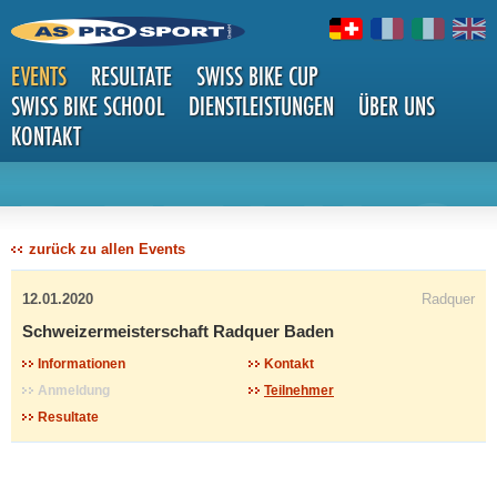
EVENTS
RESULTATE
SWISS BIKE CUP
SWISS BIKE SCHOOL
DIENSTLEISTUNGEN
ÜBER UNS
KONTAKT
DETAILS
zurück zu allen Events
12.01.2020
Radquer
Schweizermeisterschaft Radquer Baden
Informationen
Kontakt
Anmeldung
Teilnehmer
Resultate