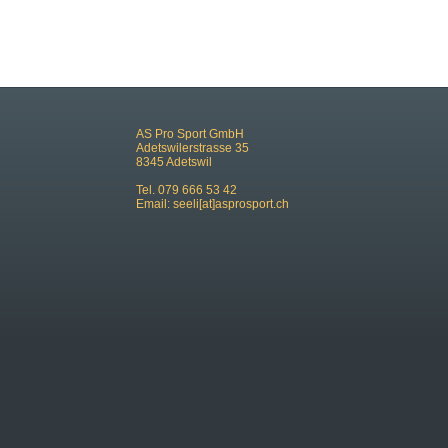
AS Pro Sport GmbH
Adetswilerstrasse 35
8345 Adetswil
Tel. 079 666 53 42
Email:
seeli[at]asprosport.ch