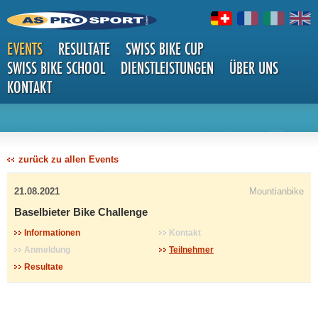
EVENTS
RESULTATE
SWISS BIKE CUP
SWISS BIKE SCHOOL
DIENSTLEISTUNGEN
ÜBER UNS
KONTAKT
DETAILS
zurück zu allen Events
21.08.2021
Mountianbike
Baselbieter Bike Challenge
Informationen
Kontakt
Anmeldung
Teilnehmer
Resultate