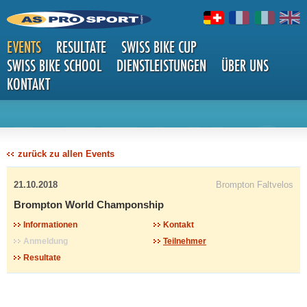
EVENTS
RESULTATE
SWISS BIKE CUP
SWISS BIKE SCHOOL
DIENSTLEISTUNGEN
ÜBER UNS
KONTAKT
DETAILS
zurück zu allen Events
21.10.2018
Brompton Faltvelos
Brompton World Champonship
Informationen
Kontakt
Anmeldung
Teilnehmer
Resultate