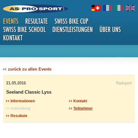
EVENTS
RESULTATE
SWISS BIKE CUP
SWISS BIKE SCHOOL
DIENSTLEISTUNGEN
ÜBER UNS
KONTAKT
DETAILS
zurück zu allen Events
21.05.2016
Radsport
Seeland Classic Lyss
Informationen
Kontakt
Anmeldung
Teilnehmer
Resultate