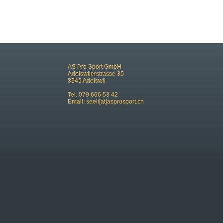
AS Pro Sport GmbH
Adetswilerstrasse 35
8345 Adetswil
Tel. 079 666 53 42
Email:
seeli[at]asprosport.ch