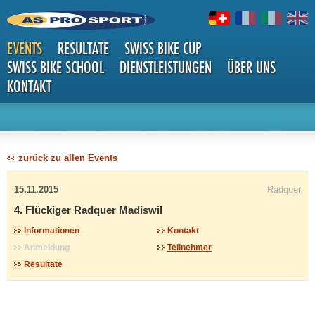
EVENTS
RESULTATE
SWISS BIKE CUP
SWISS BIKE SCHOOL
DIENSTLEISTUNGEN
ÜBER UNS
KONTAKT
DETAILS
zurück zu allen Events
15.11.2015
Radquer
4. Flückiger Radquer Madiswil
Informationen
Kontakt
Anmeldung
Teilnehmer
Resultate