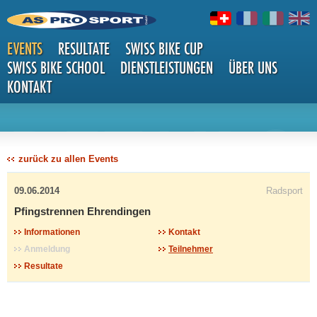
EVENTS
RESULTATE
SWISS BIKE CUP
SWISS BIKE SCHOOL
DIENSTLEISTUNGEN
ÜBER UNS
KONTAKT
DETAILS
zurück zu allen Events
09.06.2014
Radsport
Pfingstrennen Ehrendingen
Informationen
Kontakt
Anmeldung
Teilnehmer
Resultate