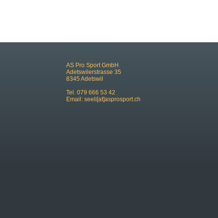
AS Pro Sport GmbH
Adetswilerstrasse 35
8345 Adetswil
Tel. 079 666 53 42
Email:
seeli[at]asprosport.ch