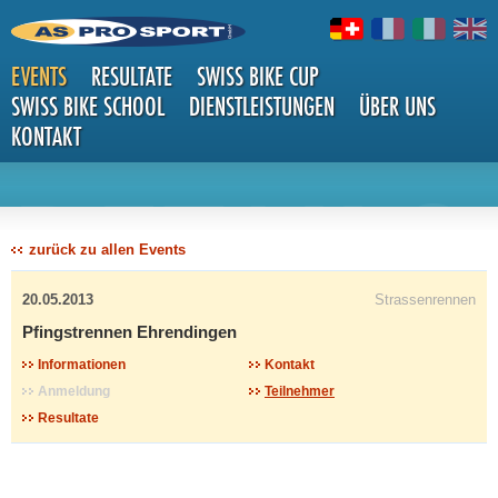
EVENTS
RESULTATE
SWISS BIKE CUP
SWISS BIKE SCHOOL
DIENSTLEISTUNGEN
ÜBER UNS
KONTAKT
DETAILS
zurück zu allen Events
20.05.2013
Strassenrennen
Pfingstrennen Ehrendingen
Informationen
Kontakt
Anmeldung
Teilnehmer
Resultate