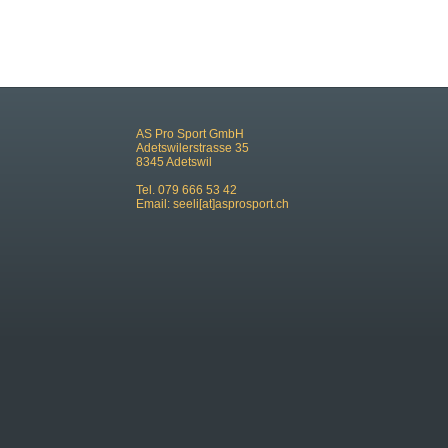
AS Pro Sport GmbH
Adetswilerstrasse 35
8345 Adetswil
Tel. 079 666 53 42
Email:
seeli[at]asprosport.ch