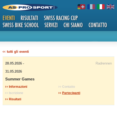
EVENTI
RISULTATI
SWISS RACING CUP
SWISS BIKE SCHOOL
SERVIZI
CHI SIAMO
CONTATTO
DETTAG
tutti gli eventi
28.05.2026 -
Radrennen
31.05.2026
Summer Games
LI
Informazioni
Contatto
Iscrizione
Partecipanti
Risultati