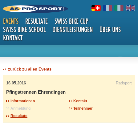
EVENTS
RESULTATE
SWISS BIKE CUP
SWISS BIKE SCHOOL
DIENSTLEISTUNGEN
ÜBER UNS
KONTAKT
DETAILS
zurück zu allen Events
16.05.2016
Radsport
Pfingstrennen Ehrendingen
Informationen
Kontakt
Anmeldung
Teilnehmer
Resultate