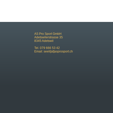
AS Pro Sport GmbH
Adetswilerstrasse 35
8345 Adetswil
Tel. 079 666 53 42
Email:
seeli[at]asprosport.ch