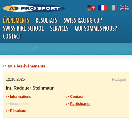
ÉVÉNEMENTS
RÉSULTATS
SWISS RACING CUP
SWISS BIKE SCHOOL
SERVICES
QUI SOMMES-NOUS?
CONTACT
DÉTAILS
tous les événements
12.10.2025
Radquer
Int. Radquer Steinmaur
Informations
Contact
Inscription
Participants
Résultats