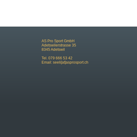
AS Pro Sport GmbH
Adetswilerstrasse 35
8345 Adetswil
Tel. 079 666 53 42
Email:
seeli[at]asprosport.ch