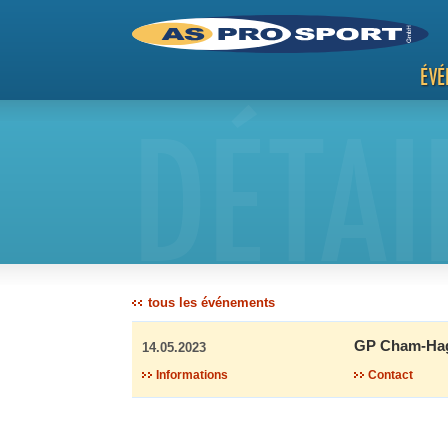
ÉVÉ
DÉTAI
tous les événements
GP Cham-Ha
14.05.2023
Informations
Contact