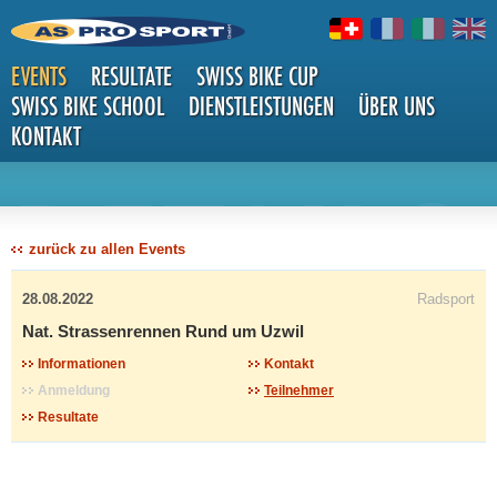
EVENTS
RESULTATE
SWISS BIKE CUP
SWISS BIKE SCHOOL
DIENSTLEISTUNGEN
ÜBER UNS
KONTAKT
DETAILS
zurück zu allen Events
28.08.2022
Radsport
Nat. Strassenrennen Rund um Uzwil
Informationen
Kontakt
Anmeldung
Teilnehmer
Resultate