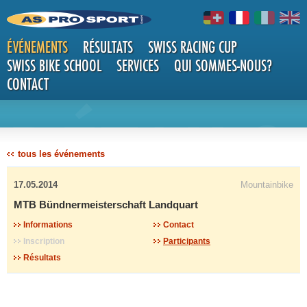
ÉVÉNEMENTS
RÉSULTATS
SWISS RACING CUP
SWISS BIKE SCHOOL
SERVICES
QUI SOMMES-NOUS?
CONTACT
DÉTAILS
tous les événements
17.05.2014
Mountainbike
MTB Bündnermeisterschaft Landquart
Informations
Contact
Inscription
Participants
Résultats