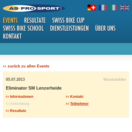
EVENTS
RESULTATE
SWISS BIKE CUP
SWISS BIKE SCHOOL
DIENSTLEISTUNGEN
ÜBER UNS
KONTAKT
DETAILS
zurück zu allen Events
05.07.2013
Mountainbike
Eliminator SM Lenzerheide
Informationen
Kontakt
Anmeldung
Teilnehmer
Resultate