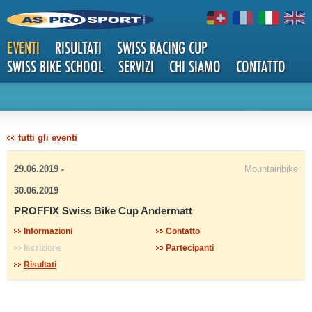
EVENTI
RISULTATI
SWISS RACING CUP
SWISS BIKE SCHOOL
SERVIZI
CHI SIAMO
CONTATTO
DETTAG
tutti gli eventi
29.06.2019 -
Mountainbike
30.06.2019
PROFFIX Swiss Bike Cup Andermatt
LI
Informazioni
Contatto
Iscrizione
Partecipanti
Risultati