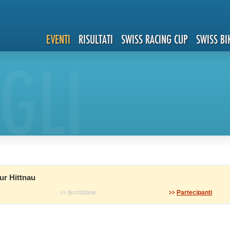
EVENTI
RISULTATI
SWISS RACING CUP
SWISS BI
GLI
r Hittnau
Iscrizione
Partecipanti