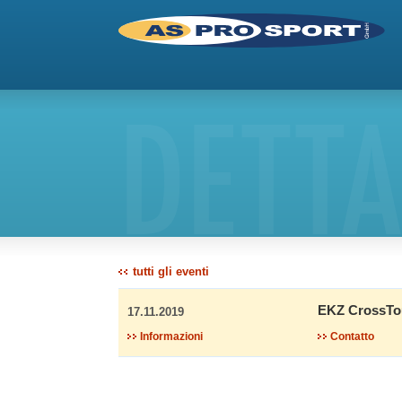
DETTA
tutti gli eventi
EKZ CrossTou
17.11.2019
Informazioni
Contatto