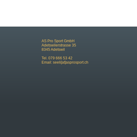
AS Pro Sport GmbH
Adetswilerstrasse 35
8345 Adetswil
Tel. 079 666 53 42
Email:
seeli[at]asprosport.ch