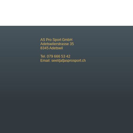
AS Pro Sport GmbH
Adetswilerstrasse 35
8345 Adetswil
Tel. 079 666 53 42
Email:
seeli[at]asprosport.ch