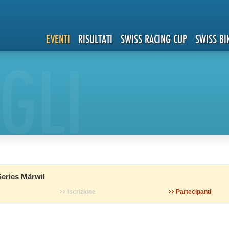
EVENTI
RISULTATI
SWISS RACING CUP
SWISS BI
GLI
eries Märwil
Iscrizione
Partecipanti