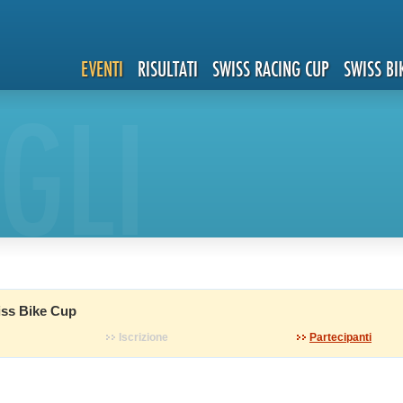
EVENTI
RISULTATI
SWISS RACING CUP
SWISS BI
GLI
ss Bike Cup
Iscrizione
Partecipanti