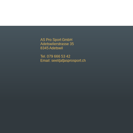
AS Pro Sport GmbH
Adetswilerstrasse 35
8345 Adetswil
Tel. 079 666 53 42
Email:
seeli[at]asprosport.ch