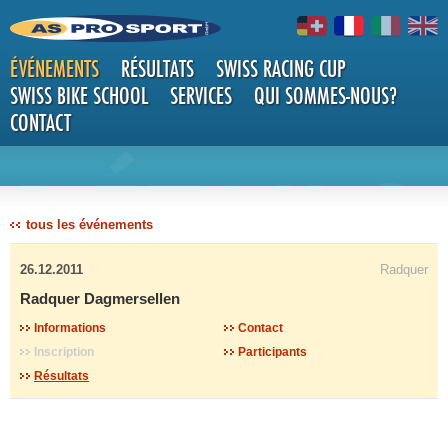
ÉVÉNEMENTS
RÉSULTATS
SWISS RACING CUP
SWISS BIKE SCHOOL
SERVICES
QUI SOMMES-NOUS?
CONTACT
DÉTAILS
tous les événements
26.12.2011
Radquer
Radquer Dagmersellen
Informations
Contact
Inscription
Participants
Résultats