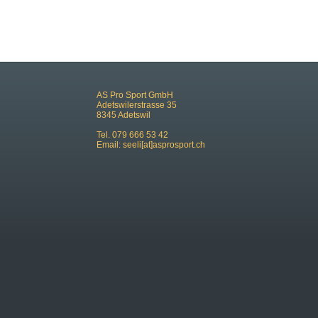
AS Pro Sport GmbH
Adetswilerstrasse 35
8345 Adetswil
Tel. 079 666 53 42
Email:
seeli[at]asprosport.ch