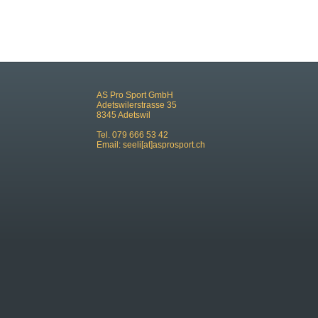
AS Pro Sport GmbH
Adetswilerstrasse 35
8345 Adetswil
Tel. 079 666 53 42
Email:
seeli[at]asprosport.ch