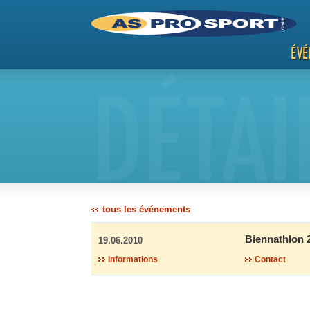
ÉVÉ
DÉTAI
tous les événements
Biennathlon 
19.06.2010
Informations
Contact