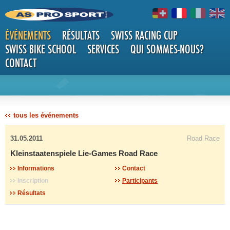
ÉVÉNEMENTS
RÉSULTATS
SWISS RACING CUP
SWISS BIKE SCHOOL
SERVICES
QUI SOMMES-NOUS?
CONTACT
DÉTAILS
tous les événements
31.05.2011
Road Race
Kleinstaatenspiele Lie-Games Road Race
Informations
Contact
Inscription
Participants
Résultats