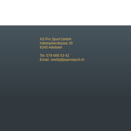
AS Pro Sport GmbH
Adetswilerstrasse 35
8345 Adetswil
Tel. 079 666 53 42
Email:
seeli[at]asprosport.ch