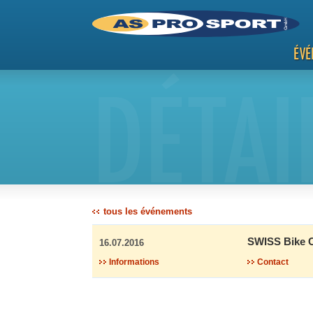
ÉVÉ
DÉTAI
tous les événements
SWISS Bike C
16.07.2016
Informations
Contact