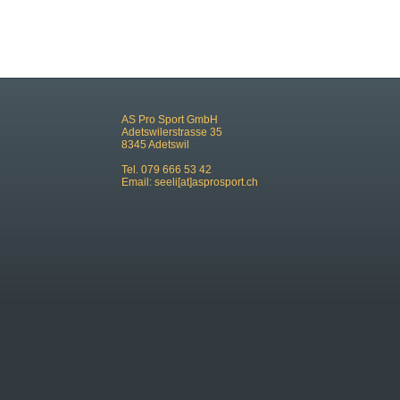
AS Pro Sport GmbH
Adetswilerstrasse 35
8345 Adetswil
Tel. 079 666 53 42
Email:
seeli[at]asprosport.ch