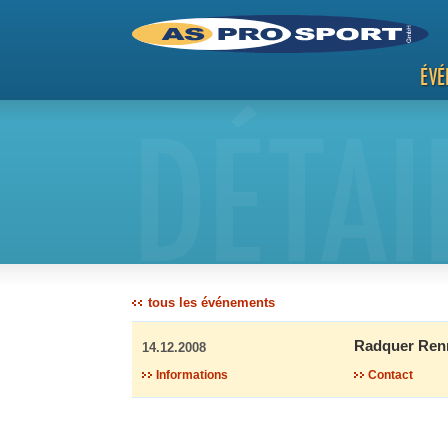
ÉVÉ
DÉTAI
tous les événements
Radquer Ren
14.12.2008
Informations
Contact