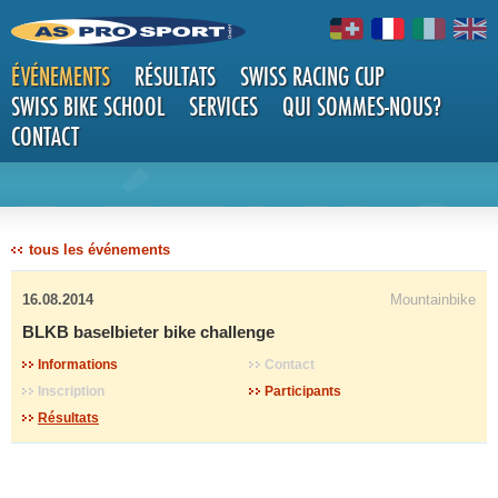
ÉVÉNEMENTS
RÉSULTATS
SWISS RACING CUP
SWISS BIKE SCHOOL
SERVICES
QUI SOMMES-NOUS?
CONTACT
DÉTAILS
tous les événements
16.08.2014
Mountainbike
BLKB baselbieter bike challenge
Informations
Contact
Inscription
Participants
Résultats