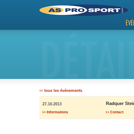
ÉVÉ
DÉTAI
tous les événements
Radquer Ste
27.10.2013
Informations
Contact