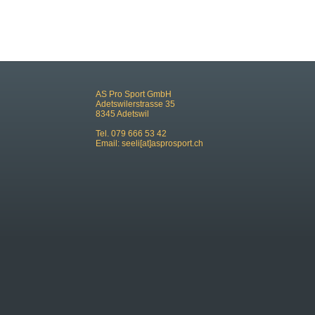
AS Pro Sport GmbH
Adetswilerstrasse 35
8345 Adetswil
Tel. 079 666 53 42
Email:
seeli[at]asprosport.ch