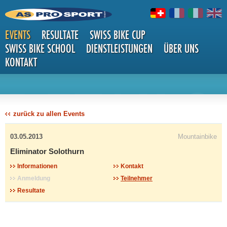
EVENTS
RESULTATE
SWISS BIKE CUP
SWISS BIKE SCHOOL
DIENSTLEISTUNGEN
ÜBER UNS
KONTAKT
DETAILS
zurück zu allen Events
03.05.2013
Mountainbike
Eliminator Solothurn
Informationen
Kontakt
Anmeldung
Teilnehmer
Resultate