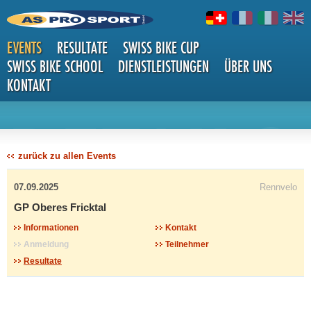
EVENTS
RESULTATE
SWISS BIKE CUP
SWISS BIKE SCHOOL
DIENSTLEISTUNGEN
ÜBER UNS
KONTAKT
DETAILS
zurück zu allen Events
07.09.2025
Rennvelo
GP Oberes Fricktal
Informationen
Kontakt
Anmeldung
Teilnehmer
Resultate