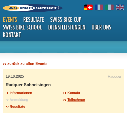
EVENTS
RESULTATE
SWISS BIKE CUP
SWISS BIKE SCHOOL
DIENSTLEISTUNGEN
ÜBER UNS
KONTAKT
DETAILS
zurück zu allen Events
19.10.2025
Radquer
Radquer Schneisingen
Informationen
Kontakt
Anmeldung
Teilnehmer
Resultate