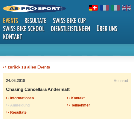
EVENTS
RESULTATE
SWISS BIKE CUP
SWISS BIKE SCHOOL
DIENSTLEISTUNGEN
ÜBER UNS
KONTAKT
DETAILS
zurück zu allen Events
24.06.2018
Rennrad
Chasing Cancellara Andermatt
Informationen
Kontakt
Anmeldung
Teilnehmer
Resultate