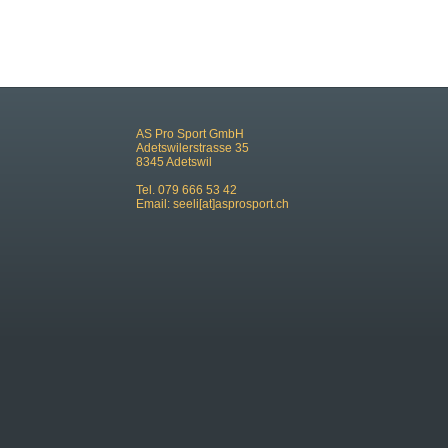
AS Pro Sport GmbH
Adetswilerstrasse 35
8345 Adetswil
Tel. 079 666 53 42
Email:
seeli[at]asprosport.ch