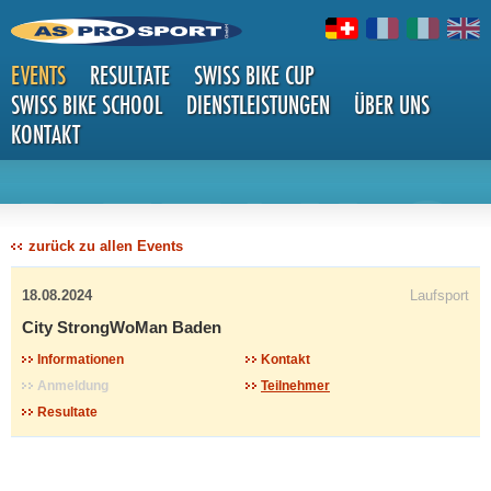
EVENTS
RESULTATE
SWISS BIKE CUP
SWISS BIKE SCHOOL
DIENSTLEISTUNGEN
ÜBER UNS
KONTAKT
DETAILS
zurück zu allen Events
18.08.2024
Laufsport
City StrongWoMan Baden
Informationen
Kontakt
Anmeldung
Teilnehmer
Resultate