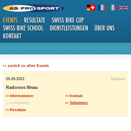
EVENTS
RESULTATE
SWISS BIKE CUP
SWISS BIKE SCHOOL
DIENSTLEISTUNGEN
ÜBER UNS
KONTAKT
DETAILS
zurück zu allen Events
26.09.2021
Radquer
Radcross Illnau
Informationen
Kontakt
Anmeldung
Teilnehmer
Resultate