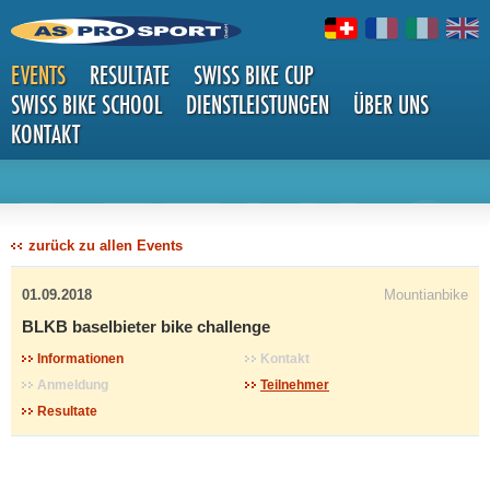
EVENTS
RESULTATE
SWISS BIKE CUP
SWISS BIKE SCHOOL
DIENSTLEISTUNGEN
ÜBER UNS
KONTAKT
DETAILS
zurück zu allen Events
01.09.2018
Mountianbike
BLKB baselbieter bike challenge
Informationen
Kontakt
Anmeldung
Teilnehmer
Resultate