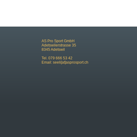
AS Pro Sport GmbH
Adetswilerstrasse 35
8345 Adetswil
Tel. 079 666 53 42
Email:
seeli[at]asprosport.ch