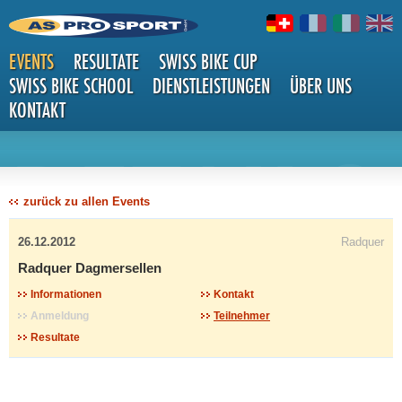
EVENTS
RESULTATE
SWISS BIKE CUP
SWISS BIKE SCHOOL
DIENSTLEISTUNGEN
ÜBER UNS
KONTAKT
DETAILS
zurück zu allen Events
26.12.2012
Radquer
Radquer Dagmersellen
Informationen
Kontakt
Anmeldung
Teilnehmer
Resultate