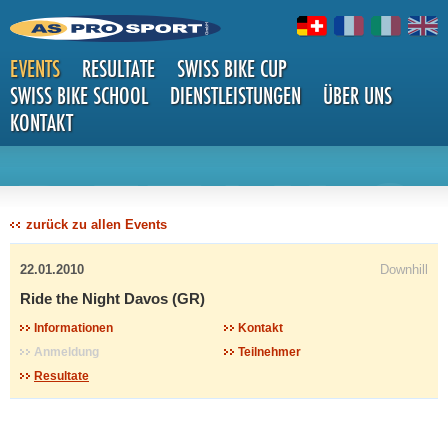
EVENTS
RESULTATE
SWISS BIKE CUP
SWISS BIKE SCHOOL
DIENSTLEISTUNGEN
ÜBER UNS
KONTAKT
DETAILS
zurück zu allen Events
22.01.2010
Downhill
Ride the Night Davos (GR)
Informationen
Kontakt
Anmeldung
Teilnehmer
Resultate