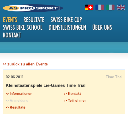
EVENTS
RESULTATE
SWISS BIKE CUP
SWISS BIKE SCHOOL
DIENSTLEISTUNGEN
ÜBER UNS
KONTAKT
DETAILS
zurück zu allen Events
02.06.2011
Time Trial
Kleinstaatenspiele Lie-Games Time Trial
Informationen
Kontakt
Anmeldung
Teilnehmer
Resultate