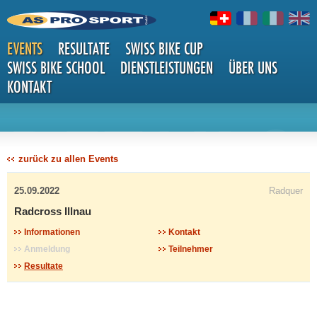
EVENTS
RESULTATE
SWISS BIKE CUP
SWISS BIKE SCHOOL
DIENSTLEISTUNGEN
ÜBER UNS
KONTAKT
DETAILS
zurück zu allen Events
25.09.2022
Radquer
Radcross Illnau
Informationen
Kontakt
Anmeldung
Teilnehmer
Resultate